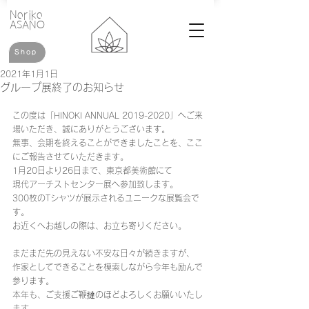
​Noriko
ASANO
Shop
2021年1月1日
グループ展終了のお知らせ
この度は「HINOKI ANNUAL 2019-2020」へご来
場いただき、誠にありがとうございます。
無事、会期を終えることができましたことを、ここ
にご報告させていただきます。
1月20日より26日まで、東京都美術館にて
現代アーチストセンター展へ参加致します。
300枚のTシャツが展示されるユニークな展覧会で
す。
お近くへお越しの際は、お立ち寄りください。
まだまだ先の見えない不安な日々が続きますが、
作家としてできることを模索しながら今年も励んで
参ります。
本年も、ご支援ご鞭撻のほどよろしくお願いいたし
ます。