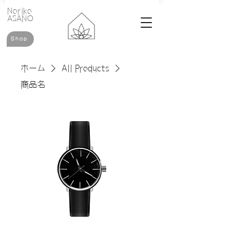
​Noriko
ASANO
Shop
ホーム
All Products
商品名