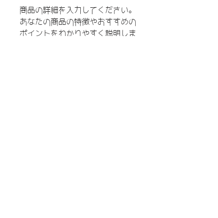
商品の詳細を入力してください。
あなたの商品の特徴やおすすめの
ポイントをわかりやすく説明しま
しょう。
商品情報
商品の詳細を入力してください。サイ
返品・返金規約
ズ、素材、取扱説明に加え、商品の特
徴やおすすめのポイントなどを説明し
返品・返金規約を入力してください。
ましょう。お客様の多くは、購入を決
$PRODUCT_ADDITIONAL_INFO_3_TITLE
ご購入いただいた商品に満足いただけ
定する前に商品についてできるだけ詳
なかった場合の返品・返金の規約と手
しく知りたいと考えています。魅力的
$PRODUCT_ADDITIONAL_INFO_3_D
順を説明しましょう。規約の内容を明
でわかりやい説明文を入力して、購買
ESC
確にすることで、お客様の信頼を獲得
意欲を促進しましょう。
し、安心して商品をご購入いただけま
す。
copyright© 2016 by ASANO NORIKO All
Rights Reserved.